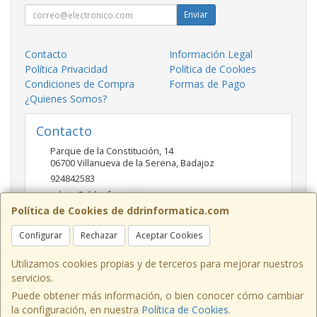
Enviar
Contacto
Información Legal
Política Privacidad
Política de Cookies
Condiciones de Compra
Formas de Pago
¿Quienes Somos?
Contacto
Parque de la Constitución, 14
06700
Villanueva de la Serena
,
Badajoz
924842583
admin@ddrinformatica.com
Política de Cookies de ddrinformatica.com
Configurar
Rechazar
Aceptar Cookies
Horario
Mañanas 9.30 - 14 Tardes 17 - 20
Utilizamos cookies propias y de terceros para mejorar nuestros
servicios.
Puede obtener más información, o bien conocer cómo cambiar
la configuración, en nuestra
Política de Cookies
.
, , , , España. - C.I.F.: 53260680V - Tfno: