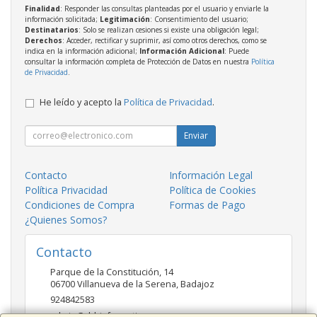
Finalidad
: Responder las consultas planteadas por el usuario y enviarle la
información solicitada;
Legitimación
: Consentimiento del usuario;
Destinatarios
: Solo se realizan cesiones si existe una obligación legal;
Derechos
: Acceder, rectificar y suprimir, así como otros derechos, como se
indica en la información adicional;
Información Adicional
: Puede
consultar la información completa de Protección de Datos en nuestra
Política
de Privacidad
.
He leído y acepto la
Política de Privacidad
.
Enviar
Contacto
Información Legal
Política Privacidad
Política de Cookies
Condiciones de Compra
Formas de Pago
¿Quienes Somos?
Contacto
Parque de la Constitución, 14
06700
Villanueva de la Serena
,
Badajoz
924842583
admin@ddrinformatica.com