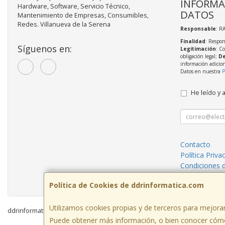
INFORMA
Hardware, Software, Servicio Técnico,
DATOS
Mantenimiento de Empresas, Consumibles,
Redes. Villanueva de la Serena
Responsable
: R
Finalidad
: Respon
Síguenos en:
Legitimación
: C
obligación legal;
De
información adicio
Datos en nuestra
P
He leído y 
Contacto
Política Priva
Condiciones 
¿Quienes So
Política de Cookies de ddrinformatica.com
Utilizamos cookies propias y de terceros para mejorar
ddrinformatica.com © 2026
Puede obtener más información, o bien conocer cómo