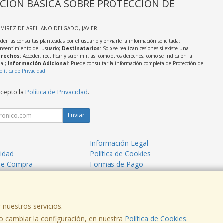
CIÓN BÁSICA SOBRE PROTECCIÓN DE
AMIREZ DE ARELLANO DELGADO, JAVIER
der las consultas planteadas por el usuario y enviarle la información solicitada;
onsentimiento del usuario;
Destinatarios
: Solo se realizan cesiones si existe una
rechos
: Acceder, rectificar y suprimir, así como otros derechos, como se indica en la
nal;
Información Adicional
: Puede consultar la información completa de Protección de
olítica de Privacidad
.
acepto la
Política de Privacidad
.
Enviar
Información Legal
cidad
Política de Cookies
de Compra
Formas de Pago
mos?
 nuestros servicios.
 cambiar la configuración, en nuestra
Política de Cookies
.
, , , , España. - C.I.F.: 53260680V - Tfno: