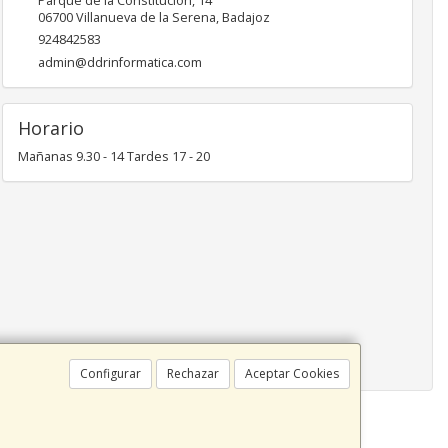
Parque de la Constitución, 14
06700
Villanueva de la Serena
,
Badajoz
924842583
admin@ddrinformatica.com
Horario
Mañanas 9.30 - 14 Tardes 17 - 20
Configurar
Rechazar
Aceptar Cookies