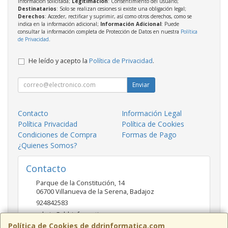
información solicitada;
Legitimación
: Consentimiento del usuario;
Destinatarios
: Solo se realizan cesiones si existe una obligación legal;
Derechos
: Acceder, rectificar y suprimir, así como otros derechos, como se
indica en la información adicional;
Información Adicional
: Puede
consultar la información completa de Protección de Datos en nuestra
Política
de Privacidad
.
He leído y acepto la
Política de Privacidad
.
Enviar
Contacto
Información Legal
Política Privacidad
Política de Cookies
Condiciones de Compra
Formas de Pago
¿Quienes Somos?
Contacto
Parque de la Constitución, 14
06700
Villanueva de la Serena
,
Badajoz
924842583
admin@ddrinformatica.com
Política de Cookies de ddrinformatica.com