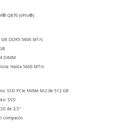
tel® Q870 (vPro®)
16 GB DDR5-5600 MT/s
 GB
 4 DIMM
encia: Hasta 5600 MT/s
rno: SSD PCIe NVMe M.2 de 512 GB
nto: SSD
HDD de 3,5"
DD compacto