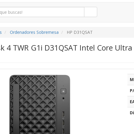
s
Ordenadores Sobremesa
HP D31QSAT
k 4 TWR G1i D31QSAT Intel Core Ultra
M
P
E
Di