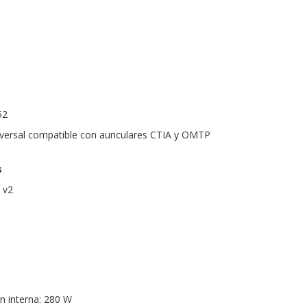
52
versal compatible con auriculares CTIA y OMTP
s
 v2
n interna: 280 W