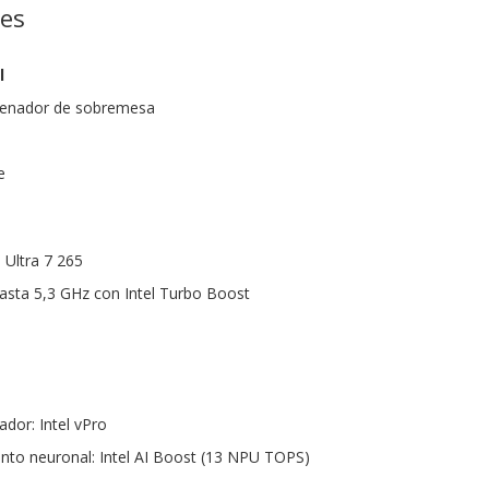
nes
l
denador de sobremesa
e
 Ultra 7 265
asta 5,3 GHz con Intel Turbo Boost
dor: Intel vPro
nto neuronal: Intel AI Boost (13 NPU TOPS)