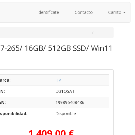
Identifícate
Contacto
Carrito
 7-265/ 16GB/ 512GB SSD/ Win11
arca:
HP
/N:
D31QSAT
AN:
199896408486
sponibilidad:
Disponible
1.409,00 €