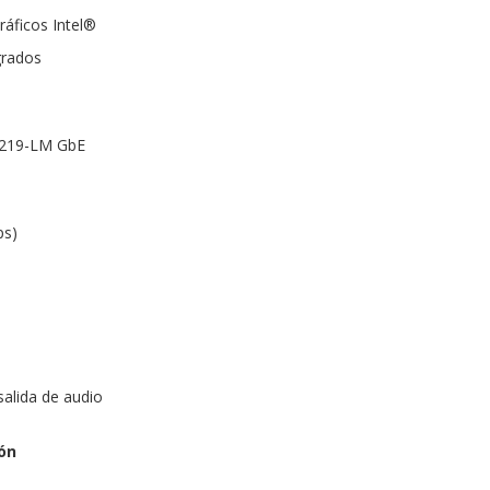
ráficos Intel®
grados
 I219-LM GbE
ps)
salida de audio
ón