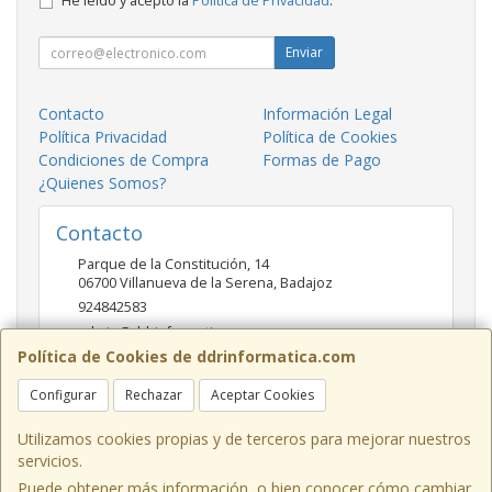
He leído y acepto la
Política de Privacidad
.
Enviar
Contacto
Información Legal
Política Privacidad
Política de Cookies
Condiciones de Compra
Formas de Pago
¿Quienes Somos?
Contacto
Parque de la Constitución, 14
06700
Villanueva de la Serena
,
Badajoz
924842583
admin@ddrinformatica.com
Política de Cookies de ddrinformatica.com
Configurar
Rechazar
Aceptar Cookies
Horario
Mañanas 9.30 - 14 Tardes 17 - 20
Utilizamos cookies propias y de terceros para mejorar nuestros
servicios.
Puede obtener más información, o bien conocer cómo cambiar