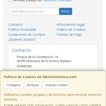
He leído y acepto la
Política de Privacidad
.
Enviar
Contacto
Información Legal
Política Privacidad
Política de Cookies
Condiciones de Compra
Formas de Pago
¿Quienes Somos?
Contacto
Parque de la Constitución, 14
06700
Villanueva de la Serena
,
Badajoz
924842583
admin@ddrinformatica.com
Política de Cookies de ddrinformatica.com
Configurar
Rechazar
Aceptar Cookies
Horario
Mañanas 9.30 - 14 Tardes 17 - 20
Utilizamos cookies propias y de terceros para mejorar nuestros
servicios.
Puede obtener más información, o bien conocer cómo cambiar