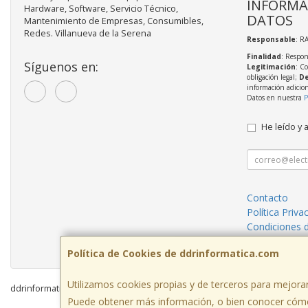
INFORMA
Hardware, Software, Servicio Técnico,
DATOS
Mantenimiento de Empresas, Consumibles,
Redes. Villanueva de la Serena
Responsable
: R
Finalidad
: Respon
Síguenos en:
Legitimación
: C
obligación legal;
De
información adicio
Datos en nuestra
P
He leído y 
Contacto
Política Priva
Condiciones 
¿Quienes So
Política de Cookies de ddrinformatica.com
Utilizamos cookies propias y de terceros para mejorar
ddrinformatica.com © 2026
Puede obtener más información, o bien conocer cómo