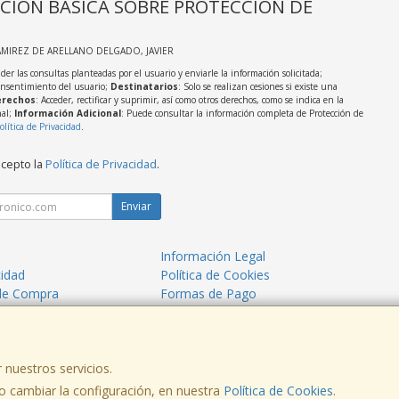
CIÓN BÁSICA SOBRE PROTECCIÓN DE
AMIREZ DE ARELLANO DELGADO, JAVIER
der las consultas planteadas por el usuario y enviarle la información solicitada;
onsentimiento del usuario;
Destinatarios
: Solo se realizan cesiones si existe una
rechos
: Acceder, rectificar y suprimir, así como otros derechos, como se indica en la
nal;
Información Adicional
: Puede consultar la información completa de Protección de
olítica de Privacidad
.
acepto la
Política de Privacidad
.
Enviar
Información Legal
cidad
Política de Cookies
de Compra
Formas de Pago
mos?
 nuestros servicios.
 cambiar la configuración, en nuestra
Política de Cookies
.
, , , , España. - C.I.F.: 53260680V - Tfno: