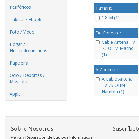
Periféricos
Tamaño
1.8 M (1)
Tablets / Ebook
Foto / Video
De Conector
Cable Antena TV
Hogar /
75 OHM Macho
Electrodomésticos
(1)
Papelería
A Conector
Ocio / Deportes /
A Cable Antena
Mascotas
TV 75 OHM
Hembra (1)
Apple
Sobre Nosotros
¡Suscríbet
Venta y Reparación de Equipos Informáticos.