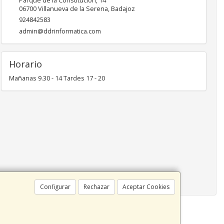
Parque de la Constitución, 14
06700
Villanueva de la Serena
,
Badajoz
924842583
admin@ddrinformatica.com
Horario
Mañanas 9.30 - 14 Tardes 17 - 20
Configurar
Rechazar
Aceptar Cookies