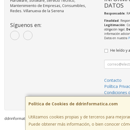
Hardware, Software, Servicio Técnico,
DATOS
Mantenimiento de Empresas, Consumibles,
Redes. Villanueva de la Serena
Responsable
: R
Finalidad
: Respon
Síguenos en:
Legitimación
: C
obligación legal;
De
información adicio
Datos en nuestra
P
He leído y 
Contacto
Política Priva
Condiciones 
¿Quienes So
Política de Cookies de ddrinformatica.com
Utilizamos cookies propias y de terceros para mejorar
ddrinformatica.com © 2026
Puede obtener más información, o bien conocer cómo