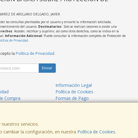
AMIREZ DE ARELLANO DELGADO, JAVIER
der las consultas planteadas por el usuario y enviarle la información solicitada;
onsentimiento del usuario;
Destinatarios
: Solo se realizan cesiones si existe una
rechos
: Acceder, rectificar y suprimir, así como otros derechos, como se indica en la
nal;
Información Adicional
: Puede consultar la información completa de Protección de
olítica de Privacidad
.
acepto la
Política de Privacidad
.
Enviar
Información Legal
cidad
Política de Cookies
de Compra
Formas de Pago
mos?
 nuestros servicios.
 cambiar la configuración, en nuestra
, , , , España. - C.I.F.: 53260680V - Tfno:
Política de Cookies
.