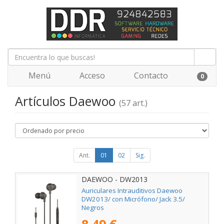
Menú
Acceso
Contacto
0
Artículos Daewoo
(57 art.)
Ant.
01
02
Sig.
DAEWOO - DW2013
Auriculares Intrauditivos Daewoo
DW2013/ con Micrófono/ Jack 3.5/
Negros